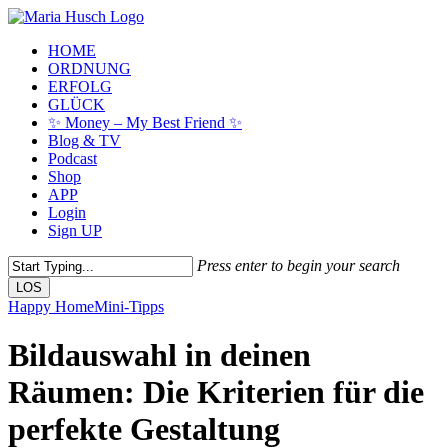
Skip
to
Menu
HOME
main
ORDNUNG
content
ERFOLG
GLÜCK
✨ Money – My Best Friend ✨
Blog & TV
Podcast
Shop
APP
Login
Sign UP
Press enter to begin your search
LOS
Close
Happy Home
Mini-Tipps
Search
Bildauswahl in deinen
Räumen: Die Kriterien für die
perfekte Gestaltung