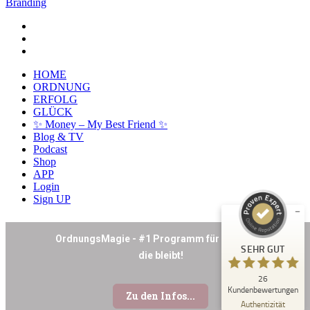
Branding
facebook
youtube
instagram
Close
HOME
Menu
ORDNUNG
ERFOLG
GLÜCK
✨ Money – My Best Friend ✨
Kundenbewertungen und Erfahrungen zu
Blog & TV
Maria Husch
Podcast
Shop
SEHR GUT
%
100
APP
Login
Empfehlungen auf
Sign UP
ProvenExpert.com
5,00
/
4,94
26
SEHR GUT
Bewertungen auf ProvenExpert.com
26
Blick aufs ProvenExpert-Profil werfen
Kundenbewertungen
28.05.2026
Authentizität