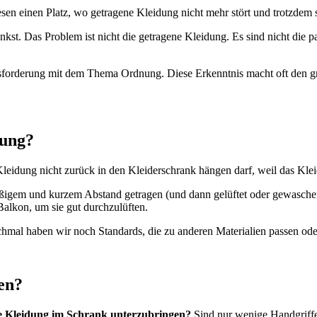
en einen Platz, wo getragene Kleidung nicht mehr stört und trotzdem 
denkst. Das Problem ist nicht die getragene Kleidung. Es sind nicht die
ausforderung mit dem Thema Ordnung. Diese Erkenntnis macht oft den 
dung?
Kleidung nicht zurück in den Kleiderschrank hängen darf, weil das Klei
ßigem und kurzem Abstand getragen (und dann gelüftet oder gewaschen) w
alkon, um sie gut durchzulüften.
mal haben wir noch Standards, die zu anderen Materialien passen oder 
en?
ne Kleidung im Schrank unterzubringen?
Sind nur wenige Handgriffe 