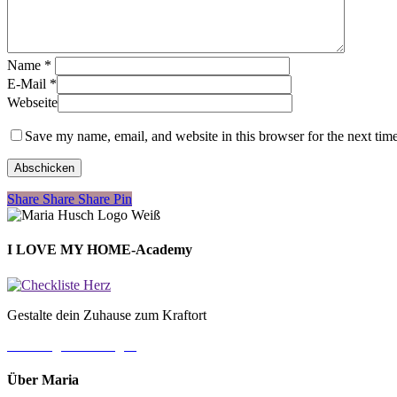
Name
*
E-Mail
*
Webseite
Save my name, email, and website in this browser for the next tim
Share
Share
Share
Share
Pin
I LOVE MY HOME-Academy
Gestalte dein Zuhause zum Kraftort
→ Jetzt gleich loslegen
Über Maria