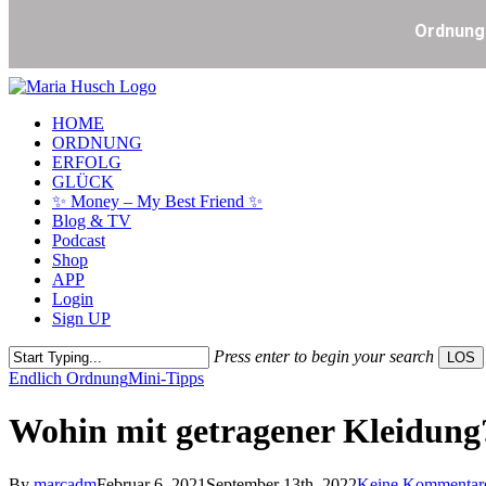
Skip
to
Menu
HOME
main
ORDNUNG
content
ERFOLG
GLÜCK
✨ Money – My Best Friend ✨
Blog & TV
Podcast
Shop
APP
Login
Sign UP
Press enter to begin your search
LOS
Close
Endlich Ordnung
Mini-Tipps
Search
Wohin mit getragener Kleidung
By
marcadm
Februar 6, 2021
September 13th, 2022
Keine Kommentar