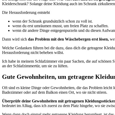
Kleiderschrank? Solange deine Kleidung auch im Schrank zirkulieren
Die Herausforderung entsteht
wenn der Schrank grundsätzlich schon zu voll ist.
wenn du erst umräumen musst, um freien Platz zu schaffen.
wenn dir andere Dinge entgegenpurzeln und du diesen Aufwan
Dann wird sich
das Problem mit den Wäschebergen erst lösen,
wen
Welche Gedanken führen bei dir dazu, dass dich die getragene Kleidu
Herausforderung nicht beheben willst.
Ich habe in meinem Schlafzimmer ein paar Sachen, die auf schönen 
an der Schlafzimmertür, um sie zu lüften.
Gute Gewohnheiten, um getragene Kleidu
Oft sind es kleine Dinge oder Gewohnheiten, die das Problem leicht l
Badezimmer oder auf dem Balkon einen Ort, wo sie nicht stören.
Überprüfe deine Gewohnheiten mit getragenen Kleidungsstücken
bedeutet im Alltag, dass ich zuerst zu dem Platz hingehe, wo sie zw
Wenn dann doch einmal mehr getragene Kleidung herumliegt, ist das e