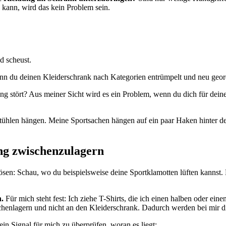
 kann, wird das kein Problem sein.
d scheust.
n du deinen Kleiderschrank nach Kategorien entrümpelt und neu geord
ng stört? Aus meiner Sicht wird es ein Problem, wenn du dich für dei
Stühlen hängen. Meine Sportsachen hängen auf ein paar Haken hinter d
ng zwischenzulagern
ösen: Schau, wo du beispielsweise deine Sportklamotten lüften kannst. 
.
Für mich steht fest: Ich ziehe T-Shirts, die ich einen halben oder ein
ischenlagern und nicht an den Kleiderschrank. Dadurch werden bei mir d
in Signal für mich zu überprüfen, woran es liegt: