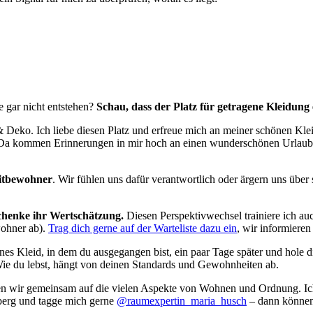
 gar nicht entstehen?
Schau, dass der Platz für getragene Kleidung 
en & Deko. Ich liebe diesen Platz und erfreue mich an meiner schönen K
 Da kommen Erinnerungen in mir hoch an einen wunderschönen Urlaub, 
itbewohner
. Wir fühlen uns dafür verantwortlich oder ärgern uns über
chenke ihr Wertschätzung.
Diesen Perspektivwechsel trainiere ich 
wohner ab).
Trag dich gerne auf der Warteliste dazu ein
, wir informieren
nes Kleid, in dem du ausgegangen bist, ein paar Tage später und hole 
. Wie du lebst, hängt von deinen Standards und Gewohnheiten ab.
n wir gemeinsam auf die vielen Aspekte von Wohnen und Ordnung. Ich 
berg und tagge mich gerne
@raumexpertin_maria_husch
– dann können