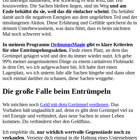
Du überlegst stattdessen, wie schwierig es sein wird, das Teil
loszuwerden. Die Sachen bleiben liegen, sind im Weg
und am
Ende behältst du sie, weil das dir einfacher scheint
. Du behältst
damit auch die negativen Energien aus dem ungeliebten Teil und der
misslungenen Aktion. Diese Erfahrung und Gefühle speicherst du in
deinem Unterbewusstsein, was dazu führt, dass es beim nächsten
Mal noch schwerer wird.
In meinem Programm
OrdnungsMagie
gibt es klare Kriterien
für eine Entrümpelungsaktion.
Finde einen Platz, an dem das
Gerümpel gelagert wird und den du immer wieder nutzt. Ich gebe
99% meiner ausgemusterten Dinge zu einem caritativen Flohmarkt
in dem Ort, wo ich aufgewachsen bin. Ich habe dort einen
Lagerplatz, wo ich unterm Jahr alle Sachen hingebe und dann ohne
noch einmal darüber zu schauen, diese Sachen weggebe.
Die große Falle beim Entrümpeln
Wir möchten noch
Geld mit dem Gerümpel verdienen
. Das
Vorhaben hält unglaublich auf, denn es gibt dem Gerümpel viel zu
viel Energie und verhindert, dass neue Sachen in unser Leben
kommen. Du verhinderst eher den Geldfluss.
Ich empfehle dir,
nur wirklich wertvolle Gegenstände noch zu
verkaufen
. Versetze dich einmal in die Haltung eines Unternehmers