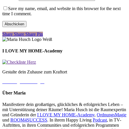
Save my name, email, and website in this browser for the next
time I comment.
Share
Share
Share
Share
Pin
I LOVE MY HOME-Academy
Gestalte dein Zuhause zum Kraftort
→ Jetzt gleich loslegen
Über Maria
Manifestiere dein großartiges, glückliches & erfolgreiches Leben –
mit Unterstützung deiner Räume! Maria Husch ist die Raumexpertin
und Gründerin der
I LOVE MY HOME-Academy
,
OrdnungsMagie
und
ROOM4SUCCESS
. In ihrem Happy Living
Podcast
, in TV-
Auftritten, in ihren Communities und erfolgreichen Programmen