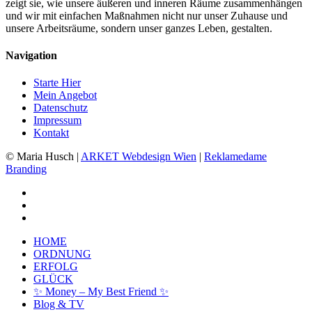
zeigt sie, wie unsere äußeren und inneren Räume zusammenhängen
und wir mit einfachen Maßnahmen nicht nur unser Zuhause und
unsere Arbeitsräume, sondern unser ganzes Leben, gestalten.
Navigation
Starte Hier
Mein Angebot
Datenschutz
Impressum
Kontakt
© Maria Husch |
ARKET
Webdesign Wien
|
Reklamedame
Branding
facebook
youtube
instagram
Close
HOME
Menu
ORDNUNG
ERFOLG
GLÜCK
✨ Money – My Best Friend ✨
Kundenbewertungen und Erfahrungen zu
Blog & TV
Maria Husch