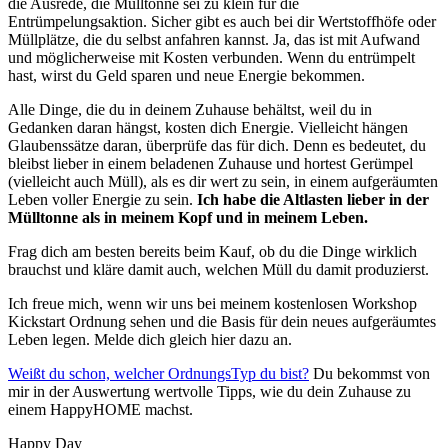
die Ausrede, die Mülltonne sei zu klein für die
Entrümpelungsaktion. Sicher gibt es auch bei dir Wertstoffhöfe oder
Müllplätze, die du selbst anfahren kannst. Ja, das ist mit Aufwand
und möglicherweise mit Kosten verbunden. Wenn du entrümpelt
hast, wirst du Geld sparen und neue Energie bekommen.
Alle Dinge, die du in deinem Zuhause behältst, weil du in
Gedanken daran hängst, kosten dich Energie. Vielleicht hängen
Glaubenssätze daran, überprüfe das für dich. Denn es bedeutet, du
bleibst lieber in einem beladenen Zuhause und hortest Gerümpel
(vielleicht auch Müll), als es dir wert zu sein, in einem aufgeräumten
Leben voller Energie zu sein.
Ich habe die Altlasten lieber in der
Mülltonne als in meinem Kopf und in meinem Leben.
Frag dich am besten bereits beim Kauf, ob du die Dinge wirklich
brauchst und kläre damit auch, welchen Müll du damit produzierst.
Ich freue mich, wenn wir uns bei meinem kostenlosen Workshop
Kickstart Ordnung sehen und die Basis für dein neues aufgeräumtes
Leben legen. Melde dich gleich hier dazu an.
Weißt du schon, welcher OrdnungsTyp du bist?
Du bekommst von
mir in der Auswertung wertvolle Tipps, wie du dein Zuhause zu
einem HappyHOME machst.
Happy Day