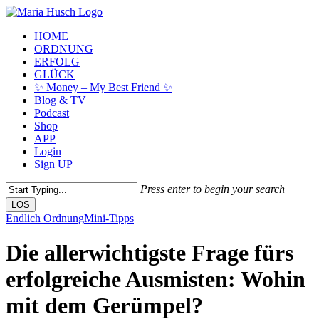
Skip
to
Menu
HOME
main
ORDNUNG
content
ERFOLG
GLÜCK
✨ Money – My Best Friend ✨
Blog & TV
Podcast
Shop
APP
Login
Sign UP
Press enter to begin your search
LOS
Close
Endlich Ordnung
Mini-Tipps
Search
Die allerwichtigste Frage fürs
erfolgreiche Ausmisten: Wohin
mit dem Gerümpel?