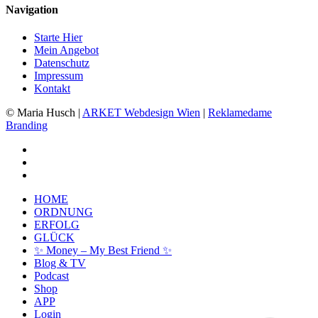
Navigation
Starte Hier
Mein Angebot
Datenschutz
Impressum
Kontakt
© Maria Husch |
ARKET
Webdesign Wien
|
Reklamedame
Branding
facebook
youtube
instagram
Close
HOME
Menu
ORDNUNG
ERFOLG
GLÜCK
✨ Money – My Best Friend ✨
Kundenbewertungen und Erfahrungen zu
Blog & TV
Maria Husch
Podcast
Shop
SEHR GUT
%
100
APP
Login
Empfehlungen auf