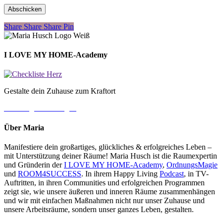
Share
Share
Share
Share
Pin
I LOVE MY HOME-Academy
Gestalte dein Zuhause zum Kraftort
→ Jetzt gleich loslegen
Über Maria
Manifestiere dein großartiges, glückliches & erfolgreiches Leben –
mit Unterstützung deiner Räume! Maria Husch ist die Raumexpertin
und Gründerin der
I LOVE MY HOME-Academy
,
OrdnungsMagie
und
ROOM4SUCCESS
. In ihrem Happy Living
Podcast
, in TV-
Auftritten, in ihren Communities und erfolgreichen Programmen
zeigt sie, wie unsere äußeren und inneren Räume zusammenhängen
und wir mit einfachen Maßnahmen nicht nur unser Zuhause und
unsere Arbeitsräume, sondern unser ganzes Leben, gestalten.