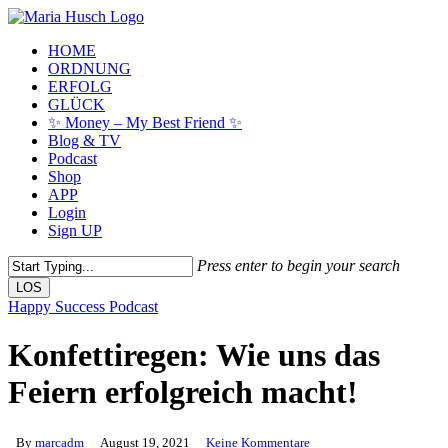
Skip
to
Menu
HOME
main
ORDNUNG
content
ERFOLG
GLÜCK
✨ Money – My Best Friend ✨
Blog & TV
Podcast
Shop
APP
Login
Sign UP
Press enter to begin your search
LOS
Close
Happy Success Podcast
Search
Konfettiregen: Wie uns das
Feiern erfolgreich macht!
By
marcadm
August 19, 2021
Keine Kommentare