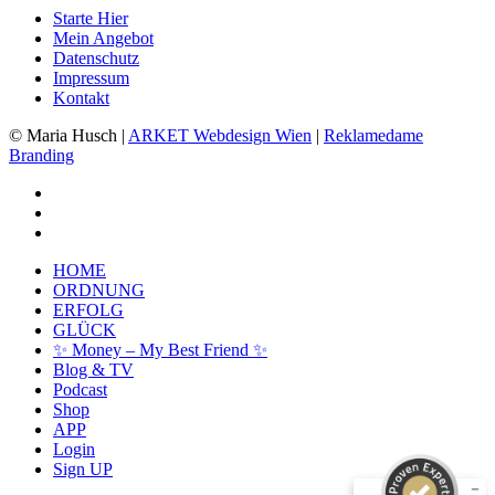
Starte Hier
Mein Angebot
Datenschutz
Impressum
Kontakt
© Maria Husch |
ARKET
Webdesign Wien
|
Reklamedame
Branding
facebook
youtube
instagram
Close
HOME
Menu
ORDNUNG
ERFOLG
GLÜCK
✨ Money – My Best Friend ✨
Kundenbewertungen und Erfahrungen zu
Blog & TV
Maria Husch
Podcast
Shop
SEHR GUT
%
100
APP
Login
Empfehlungen auf
Sign UP
ProvenExpert.com
5,00
/
4,94