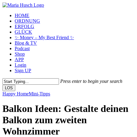
Skip
to
Menu
HOME
main
ORDNUNG
content
ERFOLG
GLÜCK
✨ Money – My Best Friend ✨
Blog & TV
Podcast
Shop
APP
Login
Sign UP
Press enter to begin your search
LOS
Close
Happy Home
Mini-Tipps
Search
Balkon Ideen: Gestalte deinen
Balkon zum zweiten
Wohnzimmer