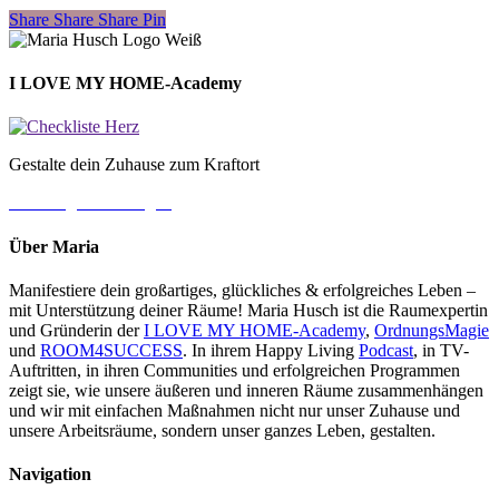
Share
Share
Share
Share
Pin
I LOVE MY HOME-Academy
Gestalte dein Zuhause zum Kraftort
→ Jetzt gleich loslegen
Über Maria
Manifestiere dein großartiges, glückliches & erfolgreiches Leben –
mit Unterstützung deiner Räume! Maria Husch ist die Raumexpertin
und Gründerin der
I LOVE MY HOME-Academy
,
OrdnungsMagie
und
ROOM4SUCCESS
. In ihrem Happy Living
Podcast
, in TV-
Auftritten, in ihren Communities und erfolgreichen Programmen
zeigt sie, wie unsere äußeren und inneren Räume zusammenhängen
und wir mit einfachen Maßnahmen nicht nur unser Zuhause und
unsere Arbeitsräume, sondern unser ganzes Leben, gestalten.
Navigation