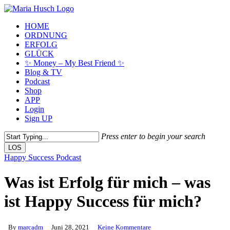
Skip
to
Menu
HOME
main
ORDNUNG
content
ERFOLG
GLÜCK
✨ Money – My Best Friend ✨
Blog & TV
Podcast
Shop
APP
Login
Sign UP
Press enter to begin your search
LOS
Close
Happy Success Podcast
Search
Was ist Erfolg für mich – was
ist Happy Success für mich?
By
marcadm
Juni 28, 2021
Keine Kommentare