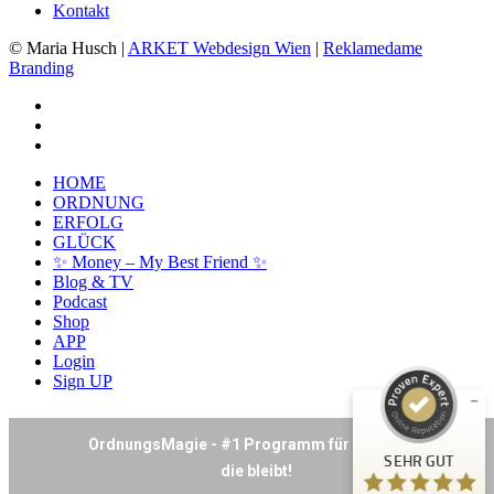
Kontakt
© Maria Husch |
ARKET
Webdesign Wien
|
Reklamedame
Branding
facebook
youtube
instagram
Close
HOME
Menu
ORDNUNG
ERFOLG
GLÜCK
✨ Money – My Best Friend ✨
Kundenbewertungen und Erfahrungen zu
Blog & TV
Maria Husch
Podcast
Shop
SEHR GUT
%
100
APP
Login
Empfehlungen auf
Sign UP
ProvenExpert.com
5,00
/
4,94
26
SEHR GUT
Bewertungen auf ProvenExpert.com