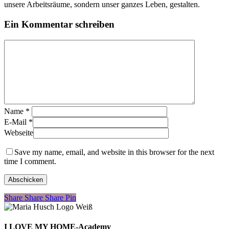
unsere Arbeitsräume, sondern unser ganzes Leben, gestalten.
Ein Kommentar schreiben
Name
*
E-Mail
*
Webseite
Save my name, email, and website in this browser for the next
time I comment.
Share
Share
Share
Share
Pin
I LOVE MY HOME-Academy