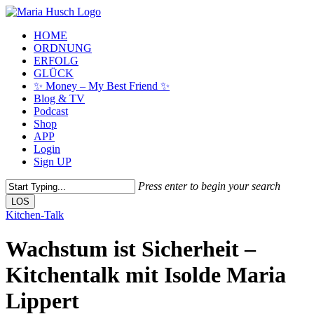
Skip
to
Menu
HOME
main
ORDNUNG
content
ERFOLG
GLÜCK
✨ Money – My Best Friend ✨
Blog & TV
Podcast
Shop
APP
Login
Sign UP
Press enter to begin your search
LOS
Close
Kitchen-Talk
Search
Wachstum ist Sicherheit –
Kitchentalk mit Isolde Maria
Lippert