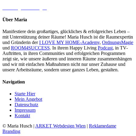
→ Jetzt gleich loslegen
Über Maria
Manifestiere dein großartiges, glückliches & erfolgreiches Leben –
mit Unterstützung deiner Räume! Maria Husch ist die Raumexpertin
und Gründerin der
I LOVE MY HOME-Academy
,
OrdnungsMagie
und
ROOM4SUCCESS
. In ihrem Happy Living
Podcast
, in TV-
Auftritten, in ihren Communities und erfolgreichen Programmen
zeigt sie, wie unsere äußeren und inneren Räume zusammenhängen
und wir mit einfachen Maßnahmen nicht nur unser Zuhause und
unsere Arbeitsräume, sondern unser ganzes Leben, gestalten.
Navigation
Starte Hier
Mein Angebot
Datenschutz
Impressum
Kontakt
© Maria Husch |
ARKET
Webdesign Wien
|
Reklamedame
Branding