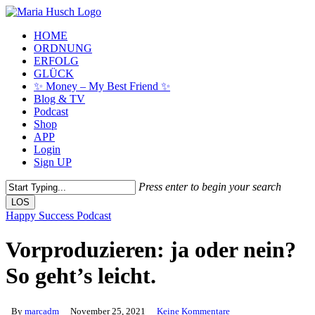
Skip
to
Menu
HOME
main
ORDNUNG
content
ERFOLG
GLÜCK
✨ Money – My Best Friend ✨
Blog & TV
Podcast
Shop
APP
Login
Sign UP
Press enter to begin your search
LOS
Close
Happy Success Podcast
Search
Vorproduzieren: ja oder nein?
So geht’s leicht.
By
marcadm
November 25, 2021
Keine Kommentare