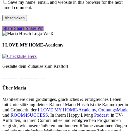
Save my name, email, and website in this browser for the next
time I comment.
Share
Share
Share
Share
Pin
I LOVE MY HOME-Academy
Gestalte dein Zuhause zum Kraftort
→ Jetzt gleich loslegen
Über Maria
Manifestiere dein großartiges, glückliches & erfolgreiches Leben –
mit Unterstützung deiner Räume! Maria Husch ist die Raumexpertin
und Gründerin der
I LOVE MY HOME-Academy
,
OrdnungsMagie
und
ROOM4SUCCESS
. In ihrem Happy Living
Podcast
, in TV-
Auftritten, in ihren Communities und erfolgreichen Programmen
zeigt sie, wie unsere äußeren und inneren Räume zusammenhängen
und wir mit einfachen Maßnahmen nicht nur unser Zuhause und