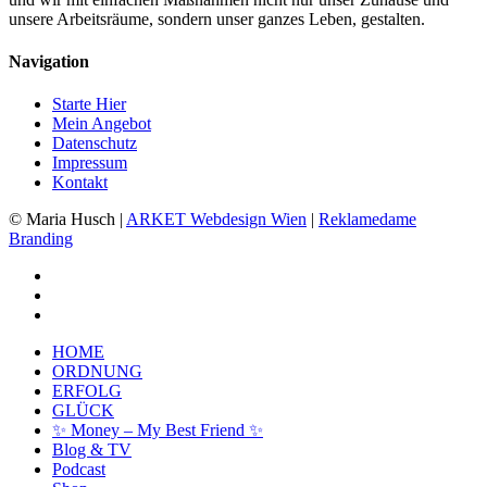
unsere Arbeitsräume, sondern unser ganzes Leben, gestalten.
Navigation
Starte Hier
Mein Angebot
Datenschutz
Impressum
Kontakt
© Maria Husch |
ARKET
Webdesign Wien
|
Reklamedame
Branding
facebook
youtube
instagram
Close
HOME
Menu
ORDNUNG
ERFOLG
GLÜCK
✨ Money – My Best Friend ✨
Kundenbewertungen und Erfahrungen zu
Blog & TV
Maria Husch
Podcast