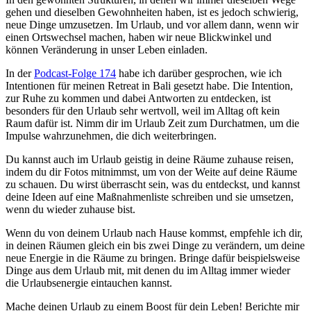
gehen und dieselben Gewohnheiten haben, ist es jedoch schwierig,
neue Dinge umzusetzen. Im Urlaub, und vor allem dann, wenn wir
einen Ortswechsel machen, haben wir neue Blickwinkel und
können Veränderung in unser Leben einladen.
In der
Podcast-Folge 174
habe ich darüber gesprochen, wie ich
Intentionen für meinen Retreat in Bali gesetzt habe. Die Intention,
zur Ruhe zu kommen und dabei Antworten zu entdecken, ist
besonders für den Urlaub sehr wertvoll, weil im Alltag oft kein
Raum dafür ist. Nimm dir im Urlaub Zeit zum Durchatmen, um die
Impulse wahrzunehmen, die dich weiterbringen.
Du kannst auch im Urlaub geistig in deine Räume zuhause reisen,
indem du dir Fotos mitnimmst, um von der Weite auf deine Räume
zu schauen. Du wirst überrascht sein, was du entdeckst, und kannst
deine Ideen auf eine Maßnahmenliste schreiben und sie umsetzen,
wenn du wieder zuhause bist.
Wenn du von deinem Urlaub nach Hause kommst, empfehle ich dir,
in deinen Räumen gleich ein bis zwei Dinge zu verändern, um deine
neue Energie in die Räume zu bringen. Bringe dafür beispielsweise
Dinge aus dem Urlaub mit, mit denen du im Alltag immer wieder
die Urlaubsenergie eintauchen kannst.
Mache deinen Urlaub zu einem Boost für dein Leben! Berichte mir