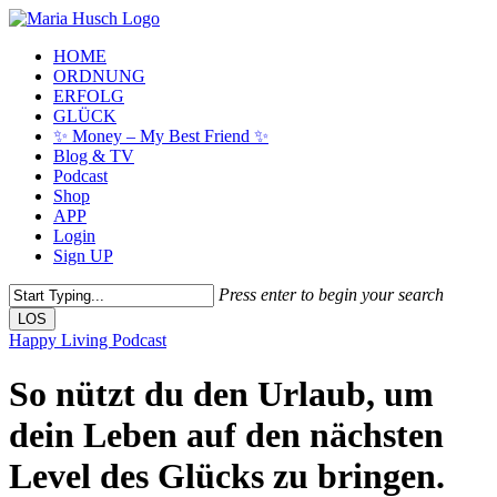
Skip
to
Menu
HOME
main
ORDNUNG
content
ERFOLG
GLÜCK
✨ Money – My Best Friend ✨
Blog & TV
Podcast
Shop
APP
Login
Sign UP
Press enter to begin your search
LOS
Close
Happy Living Podcast
Search
So nützt du den Urlaub, um
dein Leben auf den nächsten
Level des Glücks zu bringen.