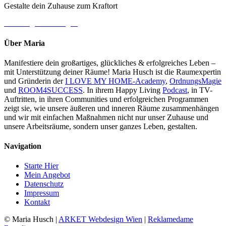
Gestalte dein Zuhause zum Kraftort
→ Jetzt gleich loslegen
Über Maria
Manifestiere dein großartiges, glückliches & erfolgreiches Leben –
mit Unterstützung deiner Räume! Maria Husch ist die Raumexpertin
und Gründerin der
I LOVE MY HOME-Academy
,
OrdnungsMagie
und
ROOM4SUCCESS
. In ihrem Happy Living
Podcast
, in TV-
Auftritten, in ihren Communities und erfolgreichen Programmen
zeigt sie, wie unsere äußeren und inneren Räume zusammenhängen
und wir mit einfachen Maßnahmen nicht nur unser Zuhause und
unsere Arbeitsräume, sondern unser ganzes Leben, gestalten.
Navigation
Starte Hier
Mein Angebot
Datenschutz
Impressum
Kontakt
© Maria Husch |
ARKET
Webdesign Wien
|
Reklamedame