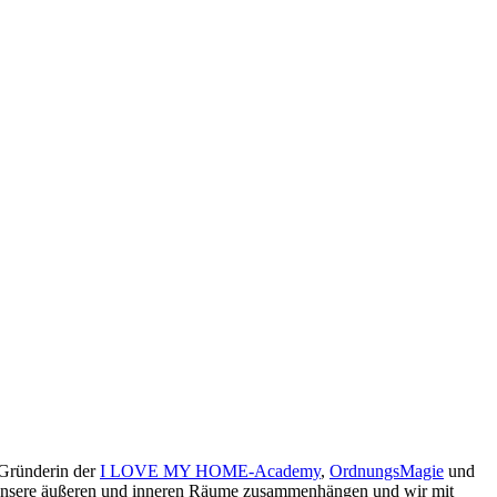
 Gründerin der
I LOVE MY HOME-Academy
,
OrdnungsMagie
und
ie unsere äußeren und inneren Räume zusammenhängen und wir mit