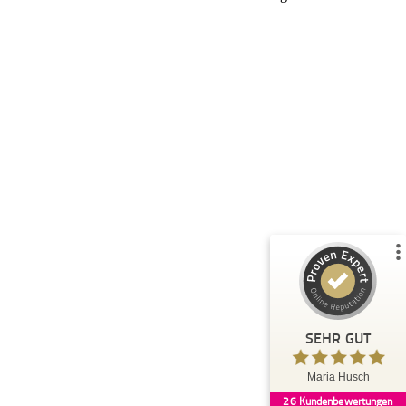
Kundenbewertungen und Erfahrungen zu
Maria Husch
%
100
SEHR GUT
Empfehlungen auf
ProvenExpert.com
5,00
/
4,94
26
Bewertungen auf ProvenExpert.com
Blick aufs ProvenExpert-Profil werfen
SEHR GUT
Claudi
5,00
Maria Husch
Danke Maria, Ich habe viel gelernt und
26
Kundenbewertungen
verändert , durch deine Calls in den wir tief