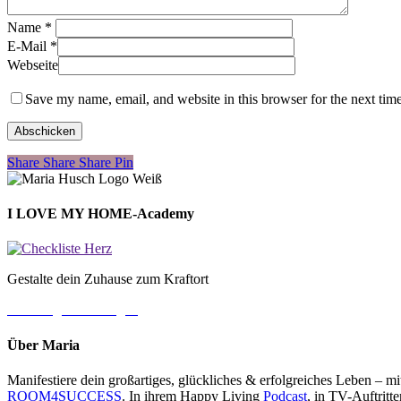
Name
*
E-Mail
*
Webseite
Save my name, email, and website in this browser for the next tim
Share
Share
Share
Share
Pin
I LOVE MY HOME-Academy
Gestalte dein Zuhause zum Kraftort
→ Jetzt gleich loslegen
Über Maria
Manifestiere dein großartiges, glückliches & erfolgreiches Leben – 
ROOM4SUCCESS
. In ihrem Happy Living
Podcast
, in TV-Auftrit