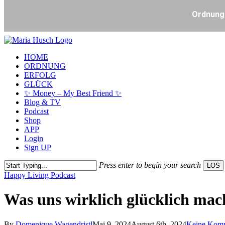
Skip
to
Menu
HOME
main
ORDNUNG
content
ERFOLG
GLÜCK
✨ Money – My Best Friend ✨
Blog & TV
Podcast
Shop
APP
Login
Sign UP
Press enter to begin your search
LOS
Close
Happy Living Podcast
Search
Was uns wirklich glücklich mach
By
Domenique Wagendristl
Mai 9, 2024
August 6th, 2024
Keine Kom