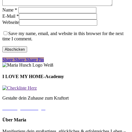
Name
*
E-Mail
*
Webseite
Save my name, email, and website in this browser for the next
time I comment.
Share
Share
Share
Share
Pin
I LOVE MY HOME-Academy
Gestalte dein Zuhause zum Kraftort
→ Jetzt gleich loslegen
Über Maria
Manifestiere dein großartiges, glückliches & erfolgreiches Leben –