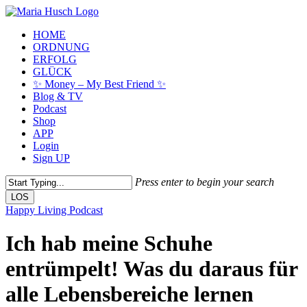
Skip
to
Menu
HOME
main
ORDNUNG
content
ERFOLG
GLÜCK
✨ Money – My Best Friend ✨
Blog & TV
Podcast
Shop
APP
Login
Sign UP
Press enter to begin your search
LOS
Close
Happy Living Podcast
Search
Ich hab meine Schuhe
entrümpelt! Was du daraus für
alle Lebensbereiche lernen