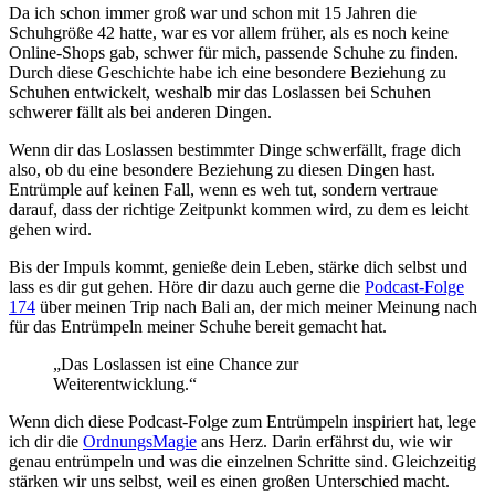
Da ich schon immer groß war und schon mit 15 Jahren die
Schuhgröße 42 hatte, war es vor allem früher, als es noch keine
Online-Shops gab, schwer für mich, passende Schuhe zu finden.
Durch diese Geschichte habe ich eine besondere Beziehung zu
Schuhen entwickelt, weshalb mir das Loslassen bei Schuhen
schwerer fällt als bei anderen Dingen.
Wenn dir das Loslassen bestimmter Dinge schwerfällt, frage dich
also, ob du eine besondere Beziehung zu diesen Dingen hast.
Entrümple auf keinen Fall, wenn es weh tut, sondern vertraue
darauf, dass der richtige Zeitpunkt kommen wird, zu dem es leicht
gehen wird.
Bis der Impuls kommt, genieße dein Leben, stärke dich selbst und
lass es dir gut gehen. Höre dir dazu auch gerne die
Podcast-Folge
174
über meinen Trip nach Bali an, der mich meiner Meinung nach
für das Entrümpeln meiner Schuhe bereit gemacht hat.
„Das Loslassen ist eine Chance zur
Weiterentwicklung.“
Wenn dich diese Podcast-Folge zum Entrümpeln inspiriert hat, lege
ich dir die
OrdnungsMagie
ans Herz. Darin erfährst du, wie wir
genau entrümpeln und was die einzelnen Schritte sind. Gleichzeitig
stärken wir uns selbst, weil es einen großen Unterschied macht.