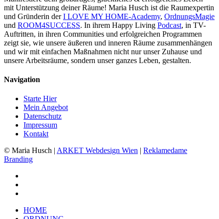
mit Unterstützung deiner Räume! Maria Husch ist die Raumexpertin
und Gründerin der
I LOVE MY HOME-Academy
,
OrdnungsMagie
und
ROOM4SUCCESS
. In ihrem Happy Living
Podcast
, in TV-
Auftritten, in ihren Communities und erfolgreichen Programmen
zeigt sie, wie unsere äußeren und inneren Räume zusammenhängen
und wir mit einfachen Maßnahmen nicht nur unser Zuhause und
unsere Arbeitsräume, sondern unser ganzes Leben, gestalten.
Navigation
Starte Hier
Mein Angebot
Datenschutz
Impressum
Kontakt
© Maria Husch |
ARKET
Webdesign Wien
|
Reklamedame
Branding
facebook
youtube
instagram
Close
HOME
Menu
ORDNUNG