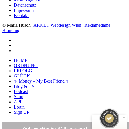
Datenschutz
Impressum
Kontakt
© Maria Husch |
ARKET
Webdesign Wien
|
Reklamedame
Branding
facebook
youtube
instagram
Close
HOME
Menu
ORDNUNG
ERFOLG
GLÜCK
✨ Money – My Best Friend ✨
Kundenbewertungen und Erfahrungen zu
Blog & TV
Maria Husch
Podcast
Shop
SEHR GUT
%
100
APP
Login
Empfehlungen auf
Sign UP
ProvenExpert.com
5,00
/
4,94
26