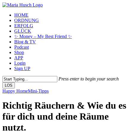
Skip
to
Menu
HOME
main
ORDNUNG
content
ERFOLG
GLÜCK
✨ Money – My Best Friend ✨
Blog & TV
Podcast
Shop
APP
Login
Sign UP
Press enter to begin your search
LOS
Close
Happy Home
Mini-Tipps
Search
Richtig Räuchern & Wie du es
für dich und deine Räume
nutzt.