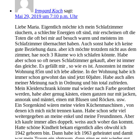
Irmgard Koch
sagt:
Mai 29, 2019 um 7:10 p.m. Uhr
Liebe Maria. Eigentlich möchte ich mein Schlafzimmer
räuchern, a schlechte Energien oft sind, mir erscheinen oft die
Toten die oft bei mir auf besuch waren und meistens im
Schlafzimmer übernachtet haben. Auch sonst habe ich keine
gute Beziehung dazu. aber ich möchte trotzdem nicht aus dem
zimmer, hae noch 3 Räume wo ich schlafen könnte. Habe
aber schon so oft neues Schlafzimmer gekauft, aber ist immer
das gleiche. Es gefällt mir , so wie es ist. Ansonsten ist meine
Wohnung 85m und ich lebe alleine. In der Wohnung habe ich
immer schon gewohnt das sind jetzt 60jahre. Habe auch alles
meiner Meinung nach in Ordnung und bin total zufrieden.
Mein Kleiderschrank könnte mal wieder nach Farbe geordnet
werden, habe aber genug kästen, einen ganzen nur mit jacken,
annorak und mäntel, einen mit Blusen und Röcken. usw.
Ein Sorgenkind wären meine vielen Küchenmaschinen , von
denen ich mich nicht trennen kann. Habe schon sehr viel
weitergegeben an meine enkel und meine Freundinnen. Aber
ich kaufe immer alles doppelt. weiss auch woher das kommt.
Hatte schöne Kindheit bekam eigentlich alles obwohl ich
1942 geboren bin. Dann habe ich 1963 geheiratet und damit
war mein Traum ein alptraum. dann ging es mir wieder gut,