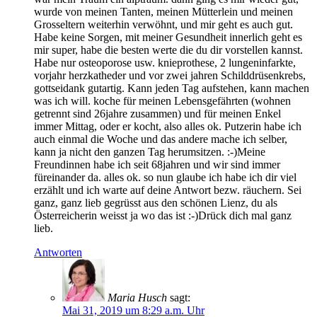
wurde von meinen Tanten, meinen Mütterlein und meinen
Grosseltern weiterhin verwöhnt, und mir geht es auch gut.
Habe keine Sorgen, mit meiner Gesundheit innerlich geht es
mir super, habe die besten werte die du dir vorstellen kannst.
Habe nur osteoporose usw. knieprothese, 2 lungeninfarkte,
vorjahr herzkatheder und vor zwei jahren Schilddrüsenkrebs,
gottseidank gutartig. Kann jeden Tag aufstehen, kann machen
was ich will. koche für meinen Lebensgefährten (wohnen
getrennt sind 26jahre zusammen) und für meinen Enkel
immer Mittag, oder er kocht, also alles ok. Putzerin habe ich
auch einmal die Woche und das andere mache ich selber,
kann ja nicht den ganzen Tag herumsitzen. :-)Meine
Freundinnen habe ich seit 68jahren und wir sind immer
füreinander da. alles ok. so nun glaube ich habe ich dir viel
erzählt und ich warte auf deine Antwort bezw. räuchern. Sei
ganz, ganz lieb gegrüsst aus den schönen Lienz, du als
Österreicherin weisst ja wo das ist :-)Drück dich mal ganz
lieb.
Antworten
Maria Husch
sagt:
Mai 31, 2019 um 8:29 a.m. Uhr