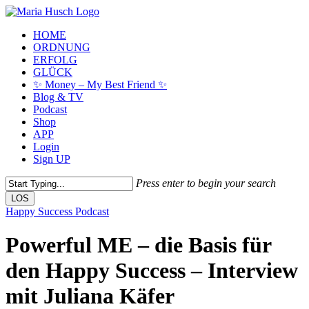
Skip
to
Menu
HOME
main
ORDNUNG
content
ERFOLG
GLÜCK
✨ Money – My Best Friend ✨
Blog & TV
Podcast
Shop
APP
Login
Sign UP
Press enter to begin your search
LOS
Close
Happy Success Podcast
Search
Powerful ME – die Basis für
den Happy Success – Interview
mit Juliana Käfer