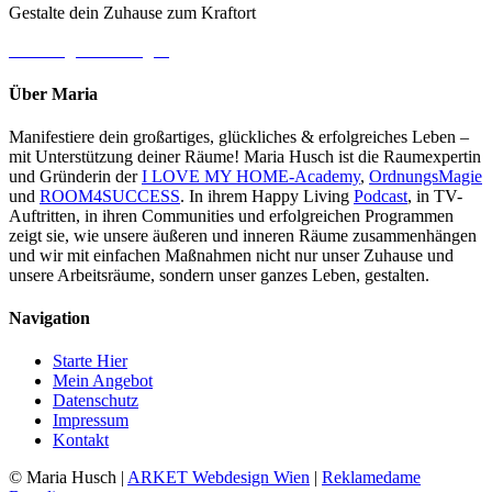
Gestalte dein Zuhause zum Kraftort
→ Jetzt gleich loslegen
Über Maria
Manifestiere dein großartiges, glückliches & erfolgreiches Leben –
mit Unterstützung deiner Räume! Maria Husch ist die Raumexpertin
und Gründerin der
I LOVE MY HOME-Academy
,
OrdnungsMagie
und
ROOM4SUCCESS
. In ihrem Happy Living
Podcast
, in TV-
Auftritten, in ihren Communities und erfolgreichen Programmen
zeigt sie, wie unsere äußeren und inneren Räume zusammenhängen
und wir mit einfachen Maßnahmen nicht nur unser Zuhause und
unsere Arbeitsräume, sondern unser ganzes Leben, gestalten.
Navigation
Starte Hier
Mein Angebot
Datenschutz
Impressum
Kontakt
© Maria Husch |
ARKET
Webdesign Wien
|
Reklamedame