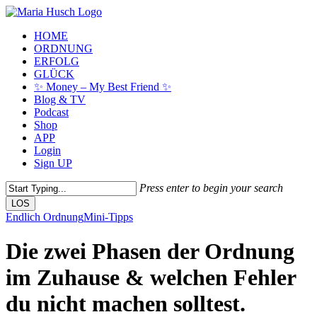
Skip
to
Menu
HOME
main
ORDNUNG
content
ERFOLG
GLÜCK
✨ Money – My Best Friend ✨
Blog & TV
Podcast
Shop
APP
Login
Sign UP
Press enter to begin your search
LOS
Close
Endlich Ordnung
Mini-Tipps
Search
Die zwei Phasen der Ordnung
im Zuhause & welchen Fehler
du nicht machen solltest.