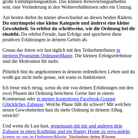
große Entrümpelungsaktion. Das können Renovierungsarbeiten
sein, eine Veränderung in den Wohnverhältnissen oder ein Umzug.
Am besten drehst du immer abwechselnd an diesen beiden Rädern.
Du entrümpelst eine kleine Kategorie und änderst eine kleine
Gewohnheit. So erlebst du schrittweise, wie die Ordnung bei dir
einzieht.
Du erlebst Freude, hast Erfolge und speicherst diese
positiven Erfahrungen in deinem Gehirn ab.
Genau das feiern wir fast täglich mit den TeilnehmerInnen
in
meinem Programm OrdnungsMagie
. Die kleinen Erfolgserlebnisse
sind die Motivation für mehr.
Plötzlich bist du angekommen in deinem ordentlichen Leben und du
weißt gar nicht mehr genau, seit wann es funktioniert.
Ich freue mich riesig, wenn du mir von deinen Erfahrungen mit den
zwei Phasen der Ordnung berichtest. Gerne hier in einem
Kommentar oder
in meiner kostenlosen Facebook-Gruppe
Glückliches Zuhause
. Welche Phase fällt dir schwer? Mit welchen
neuen Gewohnheiten hast du mehr Ordnung in deinem Alltag
erreicht?
Und wenn du Lust hast,
gemeinsam mit mir und anderen dein
Zuhause in einen Kraftplatz und ein Happy Home zu verwandeln,
komm zu uns in OrdnungsMagie
. Verändere deine Räume.