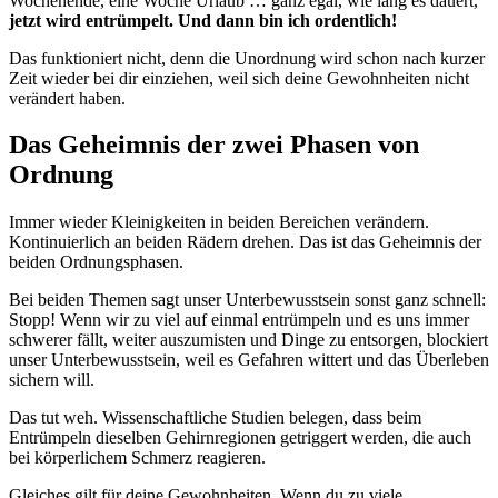
Wochenende, eine Woche Urlaub … ganz egal, wie lang es dauert,
jetzt wird entrümpelt. Und dann bin ich ordentlich!
Das funktioniert nicht, denn die Unordnung wird schon nach kurzer
Zeit wieder bei dir einziehen, weil sich deine Gewohnheiten nicht
verändert haben.
Das Geheimnis der zwei Phasen von
Ordnung
Immer wieder Kleinigkeiten in beiden Bereichen verändern.
Kontinuierlich an beiden Rädern drehen. Das ist das Geheimnis der
beiden Ordnungsphasen.
Bei beiden Themen sagt unser Unterbewusstsein sonst ganz schnell:
Stopp! Wenn wir zu viel auf einmal entrümpeln und es uns immer
schwerer fällt, weiter auszumisten und Dinge zu entsorgen, blockiert
unser Unterbewusstsein, weil es Gefahren wittert und das Überleben
sichern will.
Das tut weh. Wissenschaftliche Studien belegen, dass beim
Entrümpeln dieselben Gehirnregionen getriggert werden, die auch
bei körperlichem Schmerz reagieren.
Gleiches gilt für deine Gewohnheiten. Wenn du zu viele