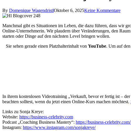
By
Domenique Wagendristl
Oktober 6, 2025
Keine Kommentare
Manchmal gibt es Situationen im Leben, die dazu führen, dass wir gr
Online-Unternehmerin. Wir plaudern über Veränderungen, den Raum z
starten oder Dinge auf den nächsten Level bringen wollen.
Sie sehen gerade einen Platzhalterinhalt von
YouTube
. Um auf den 
In ihrem kostenlosen Videotraining „Verkauft, bevor er fertig ist – 
beachten solltest, wenn du jetzt einen Online-Kurs machen möchtest.
Links zu Sonja Kreye:
Website:
https://business-celebrity.com
Podcast „Coaching Business Mastery“:
https://business-celebrity.com
Instagram:
https://www.instagram.com/sonjakreye/