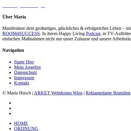
→ Jetzt gleich loslegen
Über Maria
Manifestiere dein großartiges, glückliches & erfolgreiches Leben – 
ROOM4SUCCESS
. In ihrem Happy Living
Podcast
, in TV-Auftrit
einfachen Maßnahmen nicht nur unser Zuhause und unsere Arbeitsräu
Navigation
Starte Hier
Mein Angebot
Datenschutz
Impressum
Kontakt
© Maria Husch |
ARKET
Webdesign Wien
|
Reklamedame Branding
facebook
youtube
instagram
Close
HOME
Menu
ORDNUNG