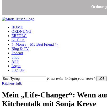
Skip
to
Menu
HOME
main
ORDNUNG
content
ERFOLG
GLÜCK
✨ Money – My Best Friend ✨
Blog & TV
Podcast
Shop
APP
Login
Sign UP
Press enter to begin your search
LOS
Close
Kitchen-Talk
Search
Mein „Life-Changer“: Wenn aus 
Kitchentalk mit Sonja Kreye