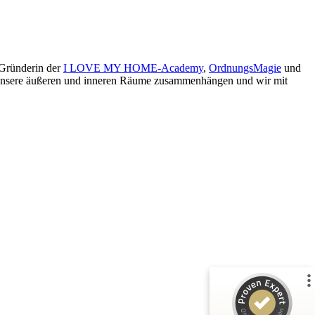
 Gründerin der
I LOVE MY HOME-Academy
,
OrdnungsMagie
und
ie unsere äußeren und inneren Räume zusammenhängen und wir mit
Kundenbewertungen und Erfahrungen zu
Maria Husch
%
100
SEHR GUT
Empfehlungen auf
ProvenExpert.com
5,00
/
4,94
26
Bewertungen auf ProvenExpert.com