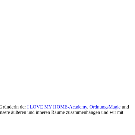
 Gründerin der
I LOVE MY HOME-Academy
,
OrdnungsMagie
und
ie unsere äußeren und inneren Räume zusammenhängen und wir mit