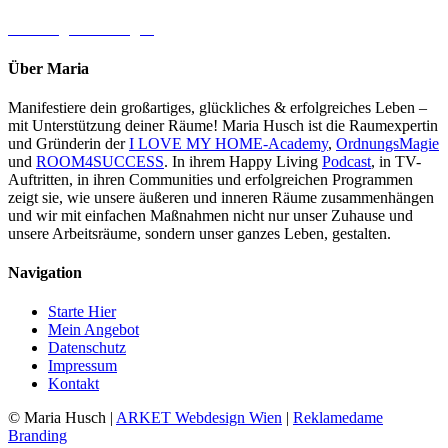
→ Jetzt gleich loslegen
Über Maria
Manifestiere dein großartiges, glückliches & erfolgreiches Leben –
mit Unterstützung deiner Räume! Maria Husch ist die Raumexpertin
und Gründerin der
I LOVE MY HOME-Academy
,
OrdnungsMagie
und
ROOM4SUCCESS
. In ihrem Happy Living
Podcast
, in TV-
Auftritten, in ihren Communities und erfolgreichen Programmen
zeigt sie, wie unsere äußeren und inneren Räume zusammenhängen
und wir mit einfachen Maßnahmen nicht nur unser Zuhause und
unsere Arbeitsräume, sondern unser ganzes Leben, gestalten.
Navigation
Starte Hier
Mein Angebot
Datenschutz
Impressum
Kontakt
© Maria Husch |
ARKET
Webdesign Wien
|
Reklamedame
Branding