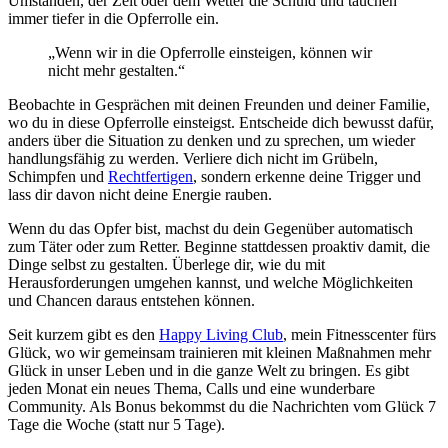
Umständen, der Zeit oder dem Wetter die Schuld und tauchen
immer tiefer in die Opferrolle ein.
„Wenn wir in die Opferrolle einsteigen, können wir
nicht mehr gestalten.“
Beobachte in Gesprächen mit deinen Freunden und deiner Familie,
wo du in diese Opferrolle einsteigst. Entscheide dich bewusst dafür,
anders über die Situation zu denken und zu sprechen, um wieder
handlungsfähig zu werden. Verliere dich nicht im Grübeln,
Schimpfen und
Rechtfertigen
, sondern erkenne deine Trigger und
lass dir davon nicht deine Energie rauben.
Wenn du das Opfer bist, machst du dein Gegenüber automatisch
zum Täter oder zum Retter. Beginne stattdessen proaktiv damit, die
Dinge selbst zu gestalten. Überlege dir, wie du mit
Herausforderungen umgehen kannst, und welche Möglichkeiten
und Chancen daraus entstehen können.
Seit kurzem gibt es den
Happy Living Club
, mein Fitnesscenter fürs
Glück, wo wir gemeinsam trainieren mit kleinen Maßnahmen mehr
Glück in unser Leben und in die ganze Welt zu bringen. Es gibt
jeden Monat ein neues Thema, Calls und eine wunderbare
Community. Als Bonus bekommst du die Nachrichten vom Glück 7
Tage die Woche (statt nur 5 Tage).