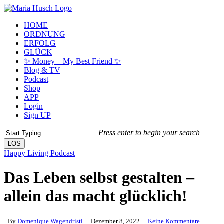
Skip
to
Menu
HOME
main
ORDNUNG
content
ERFOLG
GLÜCK
✨ Money – My Best Friend ✨
Blog & TV
Podcast
Shop
APP
Login
Sign UP
Press enter to begin your search
LOS
Close
Happy Living Podcast
Search
Das Leben selbst gestalten –
allein das macht glücklich!
By
Domenique Wagendristl
Dezember 8, 2022
Keine Kommentare