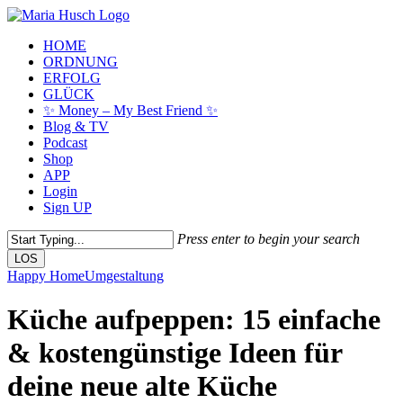
Skip
to
Menu
HOME
main
ORDNUNG
content
ERFOLG
GLÜCK
✨ Money – My Best Friend ✨
Blog & TV
Podcast
Shop
APP
Login
Sign UP
Press enter to begin your search
LOS
Close
Happy Home
Umgestaltung
Search
Küche aufpeppen: 15 einfache
& kostengünstige Ideen für
deine neue alte Küche