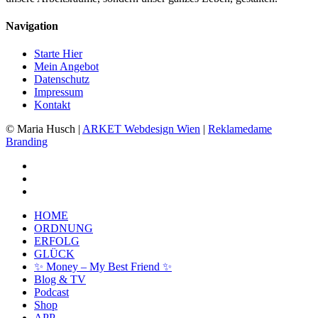
Navigation
Starte Hier
Mein Angebot
Datenschutz
Impressum
Kontakt
© Maria Husch |
ARKET
Webdesign Wien
|
Reklamedame
Branding
facebook
youtube
instagram
Close
HOME
Menu
ORDNUNG
ERFOLG
GLÜCK
✨ Money – My Best Friend ✨
Kundenbewertungen und Erfahrungen zu
Blog & TV
Maria Husch
Podcast
Shop
SEHR GUT
APP