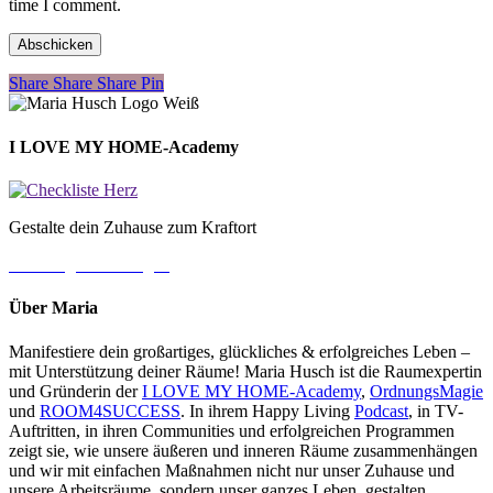
time I comment.
Share
Share
Share
Share
Pin
I LOVE MY HOME-Academy
Gestalte dein Zuhause zum Kraftort
→ Jetzt gleich loslegen
Über Maria
Manifestiere dein großartiges, glückliches & erfolgreiches Leben –
mit Unterstützung deiner Räume! Maria Husch ist die Raumexpertin
und Gründerin der
I LOVE MY HOME-Academy
,
OrdnungsMagie
und
ROOM4SUCCESS
. In ihrem Happy Living
Podcast
, in TV-
Auftritten, in ihren Communities und erfolgreichen Programmen
zeigt sie, wie unsere äußeren und inneren Räume zusammenhängen
und wir mit einfachen Maßnahmen nicht nur unser Zuhause und
unsere Arbeitsräume, sondern unser ganzes Leben, gestalten.