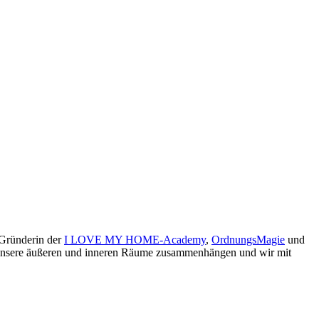
 Gründerin der
I LOVE MY HOME-Academy
,
OrdnungsMagie
und
ie unsere äußeren und inneren Räume zusammenhängen und wir mit