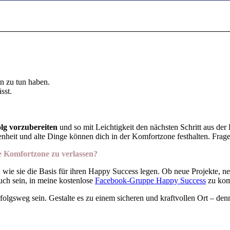
n zu tun haben.
sst.
lg vorzubereiten
und so mit Leichtigkeit den nächsten Schritt aus de
eit und alte Dinge können dich in der Komfortzone festhalten. Frage
 Komfortzone zu verlassen?
 wie sie die Basis für ihren Happy Success legen. Ob neue Projekte, n
uch sein, in meine kostenlose
Facebook-Gruppe Happy Success
zu kom
gsweg sein. Gestalte es zu einem sicheren und kraftvollen Ort – denn: 