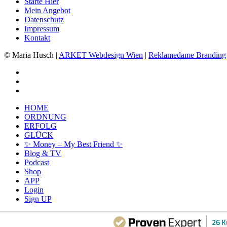
Starte Hier
Mein Angebot
Datenschutz
Impressum
Kontakt
© Maria Husch |
ARKET
Webdesign Wien
|
Reklamedame Branding
facebook
youtube
instagram
Close
HOME
Menu
ORDNUNG
ERFOLG
GLÜCK
✨ Money – My Best Friend ✨
Blog & TV
Podcast
Shop
APP
Login
Sign UP
26 