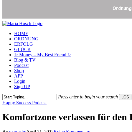
Skip
to
Menu
HOME
main
ORDNUNG
content
ERFOLG
GLÜCK
✨ Money – My Best Friend ✨
Blog & TV
Podcast
Shop
APP
Login
Sign UP
Press enter to begin your search
LOS
Close
Happy Success Podcast
Search
Komfortzone verlassen für den 
By
marcadm
April 21, 2022
Keine Kommentare