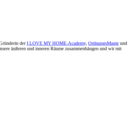
 Gründerin der
I LOVE MY HOME-Academy
,
OrdnungsMagie
und
ie unsere äußeren und inneren Räume zusammenhängen und wir mit