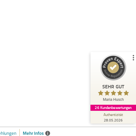
Kundenbewertungen und Erfahrungen zu
Maria Husch
%
100
SEHR GUT
Empfehlungen auf
ProvenExpert.com
5,00
/
4,94
26
Bewertungen auf ProvenExpert.com
Blick aufs ProvenExpert-Profil werfen
SEHR GUT
Claudi
5,00
Maria Husch
Danke Maria, Ich habe viel gelernt und
26
Kundenbewertungen
verändert , durch deine Calls in den wir tief
eingetaucht sind in uns...
Authentizität
28.05.2026
Mehr Infos
i
hlungen