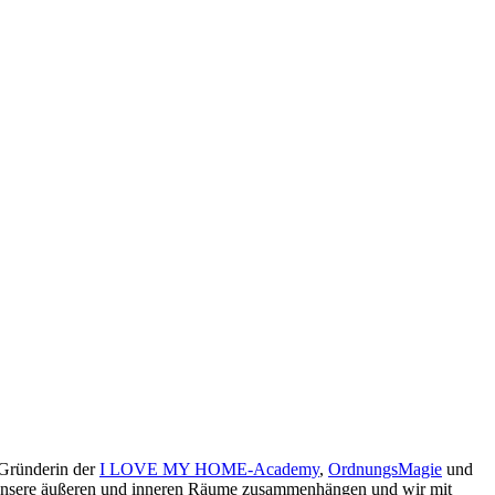
 Gründerin der
I LOVE MY HOME-Academy
,
OrdnungsMagie
und
ie unsere äußeren und inneren Räume zusammenhängen und wir mit