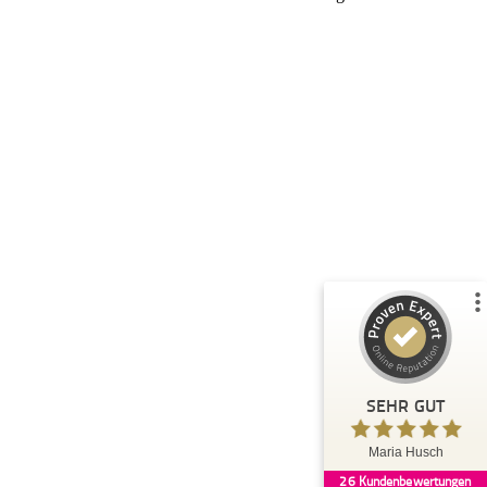
Kundenbewertungen und Erfahrungen zu
Maria Husch
%
100
SEHR GUT
Empfehlungen auf
ProvenExpert.com
5,00
/
4,94
26
Bewertungen auf ProvenExpert.com
Blick aufs ProvenExpert-Profil werfen
SEHR GUT
Claudi
5,00
Maria Husch
Danke Maria, Ich habe viel gelernt und
26
Kundenbewertungen
verändert , durch deine Calls in den wir tief