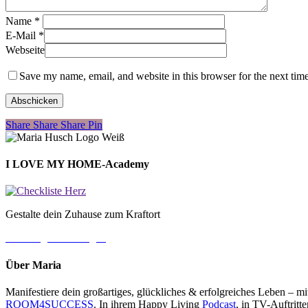
Name
*
E-Mail
*
Webseite
Save my name, email, and website in this browser for the next tim
Share
Share
Share
Share
Pin
I LOVE MY HOME-Academy
Gestalte dein Zuhause zum Kraftort
→ Jetzt gleich loslegen
Über Maria
Manifestiere dein großartiges, glückliches & erfolgreiches Leben – 
ROOM4SUCCESS
. In ihrem Happy Living
Podcast
, in TV-Auftrit