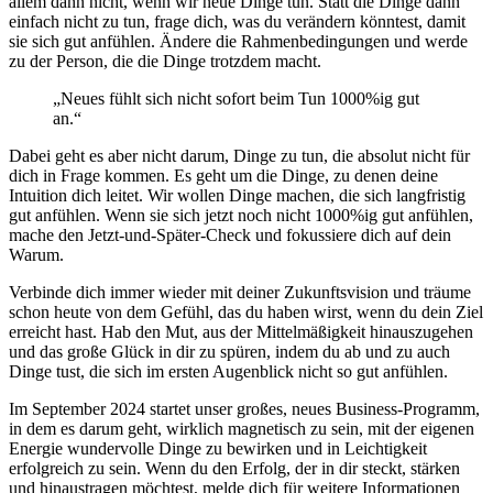
allem dann nicht, wenn wir neue Dinge tun. Statt die Dinge dann
einfach nicht zu tun, frage dich, was du verändern könntest, damit
sie sich gut anfühlen. Ändere die Rahmenbedingungen und werde
zu der Person, die die Dinge trotzdem macht.
„Neues fühlt sich nicht sofort beim Tun 1000%ig gut
an.“
Dabei geht es aber nicht darum, Dinge zu tun, die absolut nicht für
dich in Frage kommen. Es geht um die Dinge, zu denen deine
Intuition dich leitet. Wir wollen Dinge machen, die sich langfristig
gut anfühlen. Wenn sie sich jetzt noch nicht 1000%ig gut anfühlen,
mache den Jetzt-und-Später-Check und fokussiere dich auf dein
Warum.
Verbinde dich immer wieder mit deiner Zukunftsvision und träume
schon heute von dem Gefühl, das du haben wirst, wenn du dein Ziel
erreicht hast. Hab den Mut, aus der Mittelmäßigkeit hinauszugehen
und das große Glück in dir zu spüren, indem du ab und zu auch
Dinge tust, die sich im ersten Augenblick nicht so gut anfühlen.
Im September 2024 startet unser großes, neues Business-Programm,
in dem es darum geht, wirklich magnetisch zu sein, mit der eigenen
Energie wundervolle Dinge zu bewirken und in Leichtigkeit
erfolgreich zu sein. Wenn du den Erfolg, der in dir steckt, stärken
und hinaustragen möchtest, melde dich für weitere Informationen