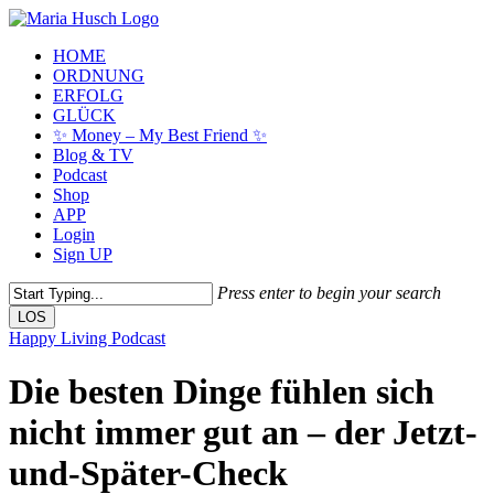
Skip
to
Menu
HOME
main
ORDNUNG
content
ERFOLG
GLÜCK
✨ Money – My Best Friend ✨
Blog & TV
Podcast
Shop
APP
Login
Sign UP
Press enter to begin your search
LOS
Close
Happy Living Podcast
Search
Die besten Dinge fühlen sich
nicht immer gut an – der Jetzt-
und-Später-Check