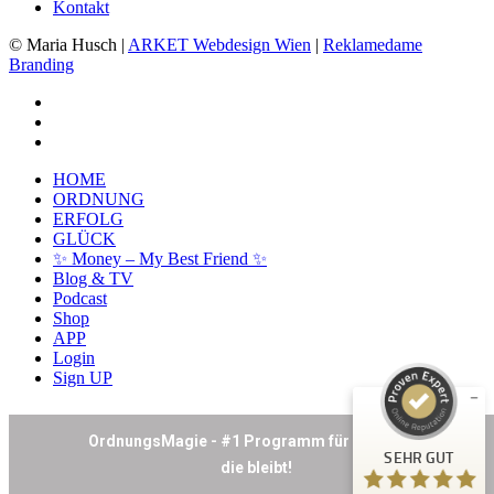
Kontakt
© Maria Husch |
ARKET
Webdesign Wien
|
Reklamedame
Branding
facebook
youtube
instagram
Close
HOME
Menu
ORDNUNG
ERFOLG
GLÜCK
✨ Money – My Best Friend ✨
Kundenbewertungen und Erfahrungen zu
Blog & TV
Maria Husch
Podcast
Shop
SEHR GUT
%
100
APP
Login
Empfehlungen auf
Sign UP
ProvenExpert.com
5,00
/
4,94
26
SEHR GUT
Bewertungen auf ProvenExpert.com