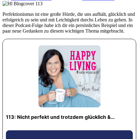
Perfektionismus ist eine große Hürde, die uns aufhält, glücklich und
erfolgreich zu sein und mit Leichtigkeit durchs Leben zu gehen. In
dieser Podcast-Folge habe ich dir ein persönliches Beispiel und ein
paar neue Gedanken zu diesem wichtigen Thema mitgebracht.