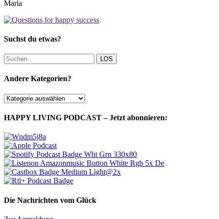
Maria
Suchst du etwas?
LOS
Andere Kategorien?
Andere
Kategorien?
HAPPY LIVING PODCAST – Jetzt abonnieren:
Die Nachrichten vom Glück