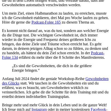
die du in dein Leben bringen willst, und vertraue darauf, dass alte
Gewohnheiten automatisch verschwinden werden.
Um mein Ziel, einen Halbmarathon zu laufen, zu erreichen, musste
ich die Gewohnheit etablieren, drei Mal pro Woche laufen zu gehen.
Höre dir gerne die
Podcast-Folge 165
zu diesem Thema an.
Es kommt nicht darauf an, was du tust, sondern aus welcher Energie
du die Dinge tust. Die wichtigste Gewohnheit ist, dich immer
wieder in die Energie und Frequenz deines größeren Ichs zu
bringen, das deine Ziele und Träume schon erreicht hat. Es geht
darum, in deinem jetzigen Alltag schon so zu fühlen, zu denken und
zu handeln, als hättest du dein Ziel schon erreicht. In der
Podcast-
Folge 134
erfährst du mehr über die 8 Schritte des Manifestierens.
„Es sind die Gewohnheiten, die dich in die größere
Energie bringen.“
Anfang Juli 2024 findet die geniale Workshop-Reihe
Gewohnheiten
des Glücks
statt. Wir tauchen in die Gewohnheiten ein und du
erfährst, was es braucht, um Gewohnheiten wirklich zu
verinnerlichen. Ich gebe dir die Schritte für dein Training mit und du
erstellst deinen individuellen Trainingsplan.
Bringe mehr und mehr Glück in dein Leben und in die ganze Welt!
Ich freue mich auf
Instagram
oder in meiner kostenlosen
Facebook-