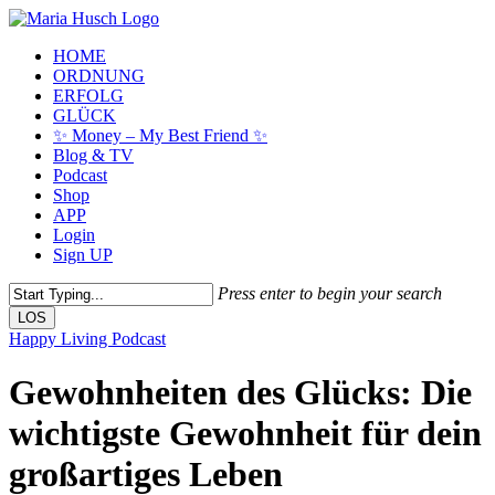
Skip
to
Menu
HOME
main
ORDNUNG
content
ERFOLG
GLÜCK
✨ Money – My Best Friend ✨
Blog & TV
Podcast
Shop
APP
Login
Sign UP
Press enter to begin your search
LOS
Close
Happy Living Podcast
Search
Gewohnheiten des Glücks: Die
wichtigste Gewohnheit für dein
großartiges Leben