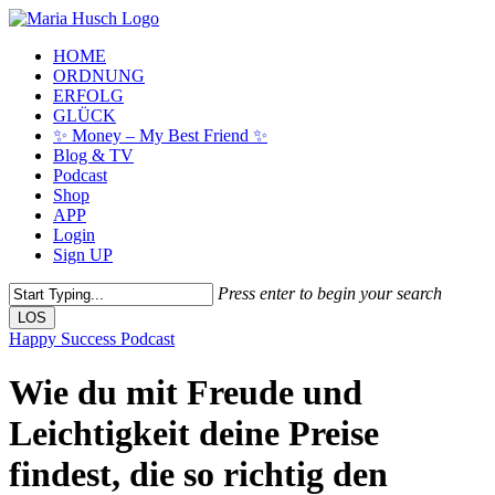
Skip
to
Menu
HOME
main
ORDNUNG
content
ERFOLG
GLÜCK
✨ Money – My Best Friend ✨
Blog & TV
Podcast
Shop
APP
Login
Sign UP
Press enter to begin your search
LOS
Close
Happy Success Podcast
Search
Wie du mit Freude und
Leichtigkeit deine Preise
findest, die so richtig den