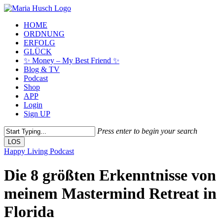
Skip
to
Menu
HOME
main
ORDNUNG
content
ERFOLG
GLÜCK
✨ Money – My Best Friend ✨
Blog & TV
Podcast
Shop
APP
Login
Sign UP
Press enter to begin your search
LOS
Close
Happy Living Podcast
Search
Die 8 größten Erkenntnisse von
meinem Mastermind Retreat in
Florida