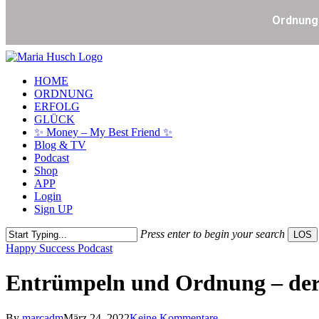
Skip
to
Menu
HOME
main
ORDNUNG
content
ERFOLG
GLÜCK
✨ Money – My Best Friend ✨
Blog & TV
Podcast
Shop
APP
Login
Sign UP
Press enter to begin your search
LOS
Close
Happy Success Podcast
Search
Entrümpeln und Ordnung – der 
By
marcadm
März 24, 2022
Keine Kommentare