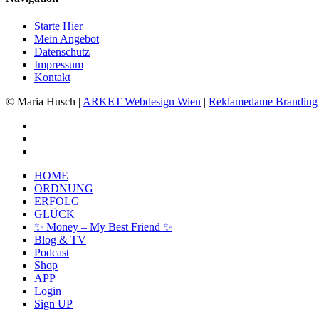
Starte Hier
Mein Angebot
Datenschutz
Impressum
Kontakt
© Maria Husch |
ARKET
Webdesign Wien
|
Reklamedame Branding
facebook
youtube
instagram
Close
HOME
Menu
ORDNUNG
ERFOLG
GLÜCK
✨ Money – My Best Friend ✨
Blog & TV
Podcast
Shop
APP
Login
Sign UP