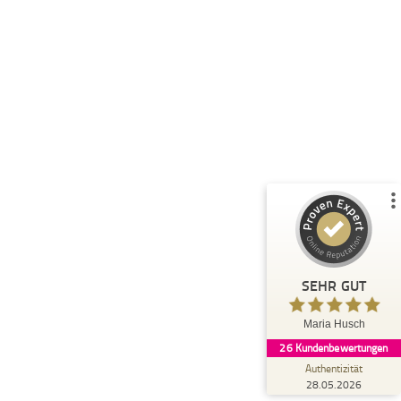
Kundenbewertungen und Erfahrungen zu
Maria Husch
%
100
SEHR GUT
Empfehlungen auf
ProvenExpert.com
5,00
/
4,94
26
Bewertungen auf ProvenExpert.com
Blick aufs ProvenExpert-Profil werfen
SEHR GUT
Claudi
5,00
Maria Husch
Danke Maria, Ich habe viel gelernt und
26
Kundenbewertungen
verändert , durch deine Calls in den wir tief
eingetaucht sind in uns...
Authentizität
28.05.2026