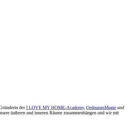
 Gründerin der
I LOVE MY HOME-Academy
,
OrdnungsMagie
und
ie unsere äußeren und inneren Räume zusammenhängen und wir mit