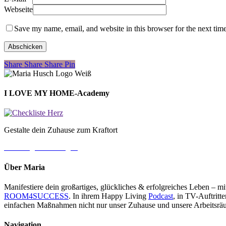
Webseite
Save my name, email, and website in this browser for the next tim
Share
Share
Share
Share
Pin
I LOVE MY HOME-Academy
Gestalte dein Zuhause zum Kraftort
→ Jetzt gleich loslegen
Über Maria
Manifestiere dein großartiges, glückliches & erfolgreiches Leben – 
ROOM4SUCCESS
. In ihrem Happy Living
Podcast
, in TV-Auftrit
einfachen Maßnahmen nicht nur unser Zuhause und unsere Arbeitsräu
Navigation