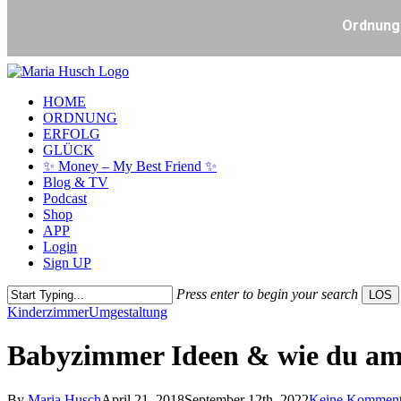
Skip
to
Menu
HOME
main
ORDNUNG
content
ERFOLG
GLÜCK
✨ Money – My Best Friend ✨
Blog & TV
Podcast
Shop
APP
Login
Sign UP
Press enter to begin your search
LOS
Close
Kinderzimmer
Umgestaltung
Search
Babyzimmer Ideen & wie du am b
By
Maria Husch
April 21, 2018
September 12th, 2022
Keine Komment