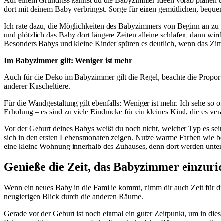
Auf einem Grundriss kannst du die Babyzimmer Ideen vorab planen un
dort mit deinem Baby verbringst. Sorge für einen gemütlichen, beque
Ich rate dazu, die Möglichkeiten des Babyzimmers von Beginn an z
und plötzlich das Baby dort längere Zeiten alleine schlafen, dann wir
Besonders Babys und kleine Kinder spüren es deutlich, wenn das Zi
Im Babyzimmer gilt: Weniger ist mehr
Auch für die Deko im Babyzimmer gilt die Regel, beachte die Propor
anderer Kuscheltiere.
Für die Wandgestaltung gilt ebenfalls: Weniger ist mehr. Ich sehe so 
Erholung – es sind zu viele Eindrücke für ein kleines Kind, die es ve
Vor der Geburt deines Babys weißt du noch nicht, welcher Typ es sein 
sich in den ersten Lebensmonaten zeigen. Nutze warme Farben wie be
eine kleine Wohnung innerhalb des Zuhauses, denn dort werden unter
Genieße die Zeit, das Babyzimmer einzuri
Wenn ein neues Baby in die Familie kommt, nimm dir auch Zeit für di
neugierigen Blick durch die anderen Räume.
Gerade vor der Geburt ist noch einmal ein guter Zeitpunkt, um in d