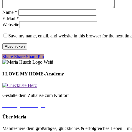
Name
*
E-Mail
*
Webseite
Save my name, email, and website in this browser for the next tim
Share
Share
Share
Share
Pin
I LOVE MY HOME-Academy
Gestalte dein Zuhause zum Kraftort
→ Jetzt gleich loslegen
Über Maria
Manifestiere dein großartiges, glückliches & erfolgreiches Leben – 