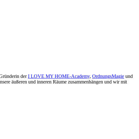
 Gründerin der
I LOVE MY HOME-Academy
,
OrdnungsMagie
und
ie unsere äußeren und inneren Räume zusammenhängen und wir mit