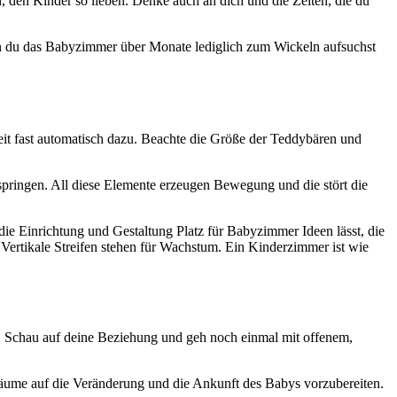
den Kinder so lieben. Denke auch an dich und die Zeiten, die du
n du das Babyzimmer über Monate lediglich zum Wickeln aufsuchst
it fast automatisch dazu. Beachte die Größe der Teddybären und
umspringen. All diese Elemente erzeugen Bewegung und die stört die
 die Einrichtung und Gestaltung Platz für Babyzimmer Ideen lässt, die
Vertikale Streifen stehen für Wachstum. Ein Kinderzimmer ist wie
r. Schau auf deine Beziehung und geh noch einmal mit offenem,
Räume auf die Veränderung und die Ankunft des Babys vorzubereiten.