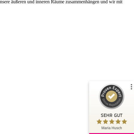
ie unsere äußeren und inneren Räume zusammenhängen und wir mit
Kundenbewertungen und Erfahrungen zu
Maria Husch
%
100
SEHR GUT
Empfehlungen auf
ProvenExpert.com
5,00
/
4,94
26
Bewertungen auf ProvenExpert.com
Blick aufs ProvenExpert-Profil werfen
SEHR GUT
Claudi
5,00
Maria Husch
Danke Maria, Ich habe viel gelernt und