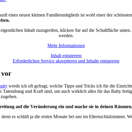
nft eines neuen kleinen Familienmitglieds ist wohl einer der schönst
eben.
eigentlichen Inhalt zuzugreifen, klicken Sie auf die Schaltfläche unten
werden.
Mehr Informationen
Inhalt entsperren
Erforderlichen Service akzeptieren und Inhalte entsperren
 vor
ity
werde ich oft gefragt, welche Tipps und Tricks ich für die Einr
Tatendrang und Kraft sind, um auch wirklich alles für das Baby fertigz
m zugeben.
bereitung auf die Veränderung ein und mache sie in deinen Räumen
 denn es schläft ja die ersten Monate bei uns im Elternschlafzimmer.