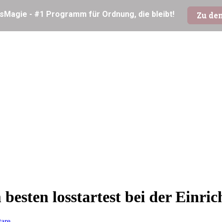
esten losstartest bei der Einri
are