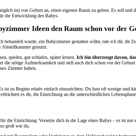
glich ist) von Geburt an, einen eigenen Raum zu geben. Es soll un
ür die Entwicklung des Babys.
abyzimmer Ideen den Raum schon vor der G
 behandelt wurde, ein Babyzimmer gestalten willst, rate ich dir, dir Z
e Abstellkammer genutzt.
n, spielen, gut schlafen, später lernen.
Ich bin überzeugt davon, da
r die nötige Aufmerksamkeit und stell auch dich schon vor der Gebur
enes Zimmer haben.
s ist zu Beginn relativ einfach einzurichten. Du hast oft wenige und 
 erleichtert es dir, die Einrichtung an die unterschiedlichen Lebensp
für die Einrichtung: Versetze dich in die Lage eines Babys – es ist nu
 so groß wie du.