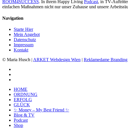
ROOM4SUCCESS
. In ihrem Happy Living
Podcast
, in TV-Auftrit
einfachen Maßnahmen nicht nur unser Zuhause und unsere Arbeitsräu
Navigation
Starte Hier
Mein Angebot
Datenschutz
Impressum
Kontakt
© Maria Husch |
ARKET
Webdesign Wien
|
Reklamedame Branding
facebook
youtube
instagram
Close
HOME
Menu
ORDNUNG
ERFOLG
GLÜCK
✨ Money – My Best Friend ✨
Blog & TV
Podcast
Shop