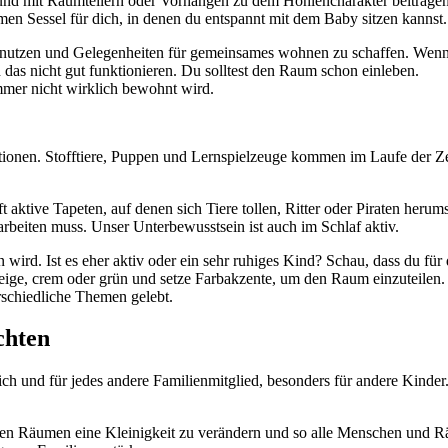
d mit Raumteilern oder Vorhängen zu dem Höhlencharakter beitragen, 
men Sessel für dich, in denen du entspannt mit dem Baby sitzen kannst.
u nutzen und Gelegenheiten für gemeinsames wohnen zu schaffen. Wen
d das nicht gut funktionieren. Du solltest den Raum schon einleben.
mmer nicht wirklich bewohnt wird.
tionen. Stofftiere, Puppen und Lernspielzeuge kommen im Laufe der Ze
oft aktive Tapeten, auf denen sich Tiere tollen, Ritter oder Piraten her
rarbeiten muss. Unser Unterbewusstsein ist auch im Schlaf aktiv.
wird. Ist es eher aktiv oder ein sehr ruhiges Kind? Schau, dass du für
ige, crem oder grün und setze Farbakzente, um den Raum einzuteilen. 
schiedliche Themen gelebt.
chten
ch und für jedes andere Familienmitglied, besonders für andere Kinde
iesen Räumen eine Kleinigkeit zu verändern und so alle Menschen und 