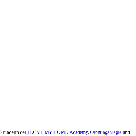
 Gründerin der
I LOVE MY HOME-Academy
,
OrdnungsMagie
und