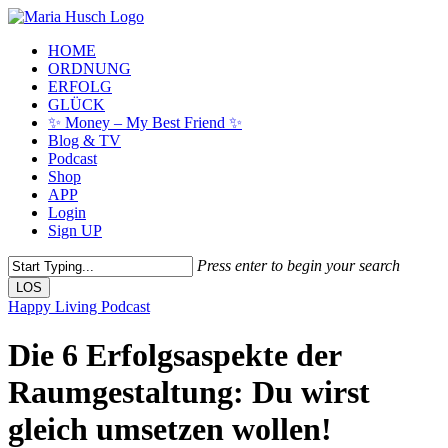
Skip
to
Menu
HOME
main
ORDNUNG
content
ERFOLG
GLÜCK
✨ Money – My Best Friend ✨
Blog & TV
Podcast
Shop
APP
Login
Sign UP
Press enter to begin your search
LOS
Close
Happy Living Podcast
Search
Die 6 Erfolgsaspekte der
Raumgestaltung: Du wirst
gleich umsetzen wollen!