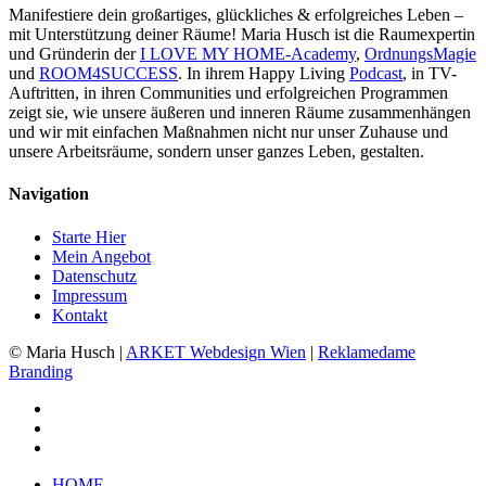
Manifestiere dein großartiges, glückliches & erfolgreiches Leben –
mit Unterstützung deiner Räume! Maria Husch ist die Raumexpertin
und Gründerin der
I LOVE MY HOME-Academy
,
OrdnungsMagie
und
ROOM4SUCCESS
. In ihrem Happy Living
Podcast
, in TV-
Auftritten, in ihren Communities und erfolgreichen Programmen
zeigt sie, wie unsere äußeren und inneren Räume zusammenhängen
und wir mit einfachen Maßnahmen nicht nur unser Zuhause und
unsere Arbeitsräume, sondern unser ganzes Leben, gestalten.
Navigation
Starte Hier
Mein Angebot
Datenschutz
Impressum
Kontakt
© Maria Husch |
ARKET
Webdesign Wien
|
Reklamedame
Branding
facebook
youtube
instagram
Close
HOME